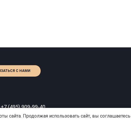
ЯЗАТЬСЯ С НАМИ
:
+7 (495) 909-99-40
o@gutserievmedia.ru
ты сайта. Продолжая использовать сайт, вы соглашаетесь
сква, Зубарев пер., д.15, корп. 1