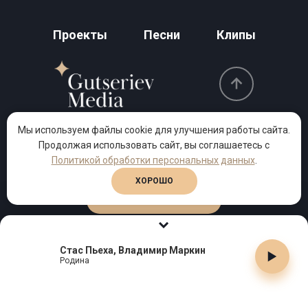
Проекты
Песни
Клипы
Мы используем файлы cookie для улучшения работы сайта.
Телефон:
+7 (495) 909-99-40
Продолжая использовать сайт, вы соглашаетесь с
Email:
info@gutserievmedia.ru
Политикой обработки персональных данных
.
Адрес: Москва, Зубарев пер., д.15, корп. 1
ХОРОШО
СВЯЗАТЬСЯ С НАМИ
Стас Пьеха, Владимир Маркин
Родина
2013–2026 © Продюсерский центр поэта Михаила Гуцериева.
Политика обработки персональных данных