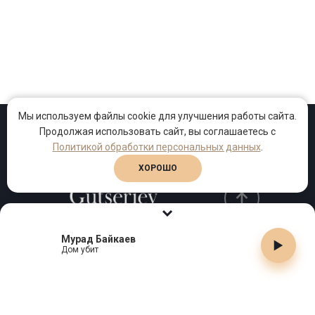
Мы используем файлы cookie для улучшения работы сайта.
Продолжая использовать сайт, вы соглашаетесь с
Проекты
Песни
Клипы
Политикой обработки персональных данных
.
ХОРОШО
Мурад Байкаев
Телефон:
+7 (495) 909-99-40
Дом убит
Email:
info@gutserievmedia.ru
Адрес: Москва, Зубарев пер., д.15, корп. 1
ЗАКРЫТЬ X