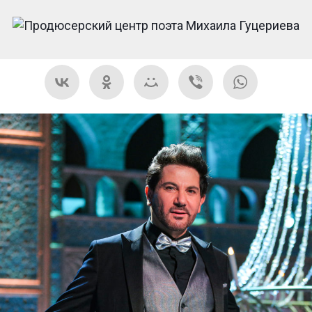
АВРААМ РУССО