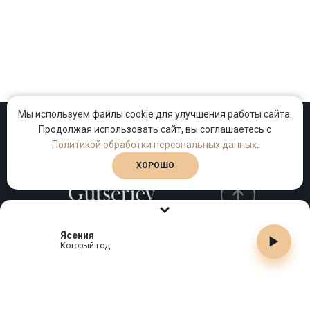
Мы используем файлы cookie для улучшения работы сайта.
Продолжая использовать сайт, вы соглашаетесь с
Проекты
Песни
Клипы
Политикой обработки персональных данных
.
ХОРОШО
Ясения
Телефон:
+7 (495) 909-99-40
Который год
Email:
info@gutserievmedia.ru
Адрес: Москва, Зубарев пер., д.15, корп. 1
ЗАКРЫТЬ X