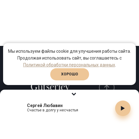
Мы используем файлы cookie для улучшения работы сайта.
Продолжая использовать сайт, вы соглашаетесь с
Проекты
Песни
Клипы
Политикой обработки персональных данных
.
ХОРОШО
Сергей Любавин
Телефон:
+7 (495) 909-99-40
Счастье в долгу у несчастья
Email:
info@gutserievmedia.ru
Адрес: Москва, Зубарев пер., д.15, корп. 1
ЗАКРЫТЬ X