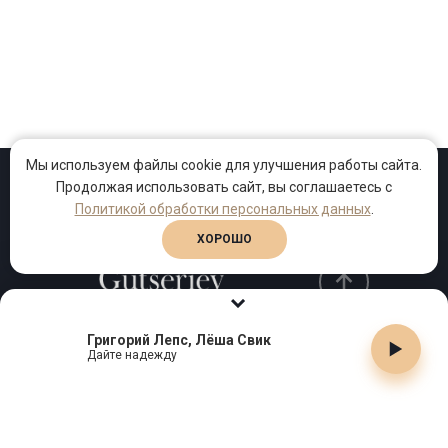
Мы используем файлы cookie для улучшения работы сайта.
Продолжая использовать сайт, вы соглашаетесь с
Проекты
Песни
Клипы
Политикой обработки персональных данных
.
ХОРОШО
Григорий Лепс, Лёша Свик
Телефон:
+7 (495) 909-99-40
Дайте надежду
Email:
info@gutserievmedia.ru
Адрес: Москва, Зубарев пер., д.15, корп. 1
ЗАКРЫТЬ X