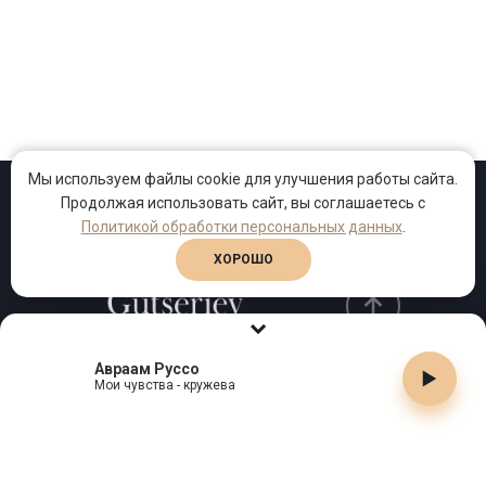
Мы используем файлы cookie для улучшения работы сайта.
Продолжая использовать сайт, вы соглашаетесь с
Проекты
Песни
Клипы
Политикой обработки персональных данных
.
ХОРОШО
Авраам Руссо
Телефон:
+7 (495) 909-99-40
Мои чувства - кружева
Email:
info@gutserievmedia.ru
Адрес: Москва, Зубарев пер., д.15, корп. 1
ЗАКРЫТЬ X