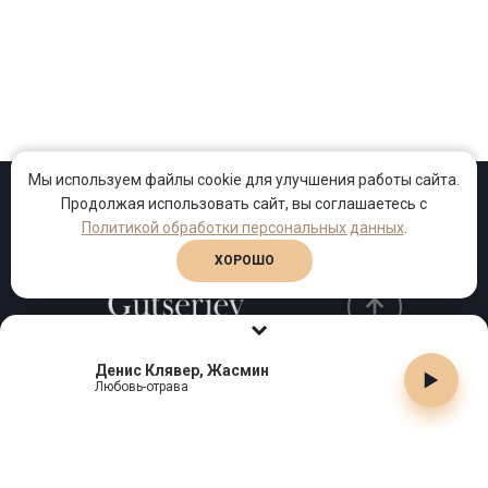
Мы используем файлы cookie для улучшения работы сайта.
Продолжая использовать сайт, вы соглашаетесь с
Проекты
Песни
Клипы
Политикой обработки персональных данных
.
ХОРОШО
Денис Клявер, Жасмин
Телефон:
+7 (495) 909-99-40
Любовь-отрава
Email:
info@gutserievmedia.ru
Адрес: Москва, Зубарев пер., д.15, корп. 1
ЗАКРЫТЬ X