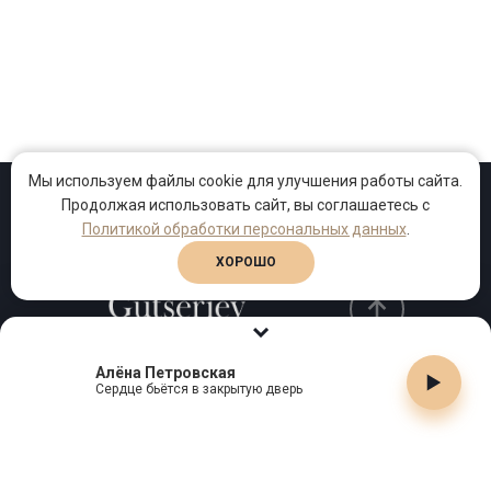
Мы используем файлы cookie для улучшения работы сайта.
Продолжая использовать сайт, вы соглашаетесь с
Проекты
Песни
Клипы
Политикой обработки персональных данных
.
ХОРОШО
Алёна Петровская
Телефон:
+7 (495) 909-99-40
Сердце бьётся в закрытую дверь
Email:
info@gutserievmedia.ru
Адрес: Москва, Зубарев пер., д.15, корп. 1
ЗАКРЫТЬ X