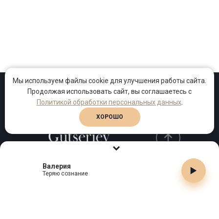
Мы используем файлы cookie для улучшения работы сайта.
Продолжая использовать сайт, вы соглашаетесь с
Проекты
Песни
Клипы
Политикой обработки персональных данных
.
ХОРОШО
Валерия
Телефон:
+7 (495) 909-99-40
Теряю сознание
Email:
info@gutserievmedia.ru
Адрес: Москва, Зубарев пер., д.15, корп. 1
ЗАКРЫТЬ X