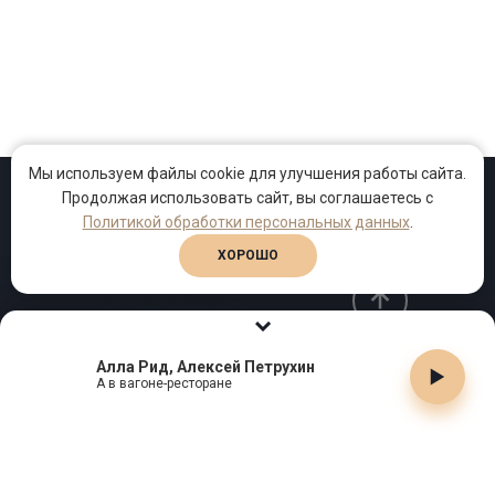
Мы используем файлы cookie для улучшения работы сайта.
Продолжая использовать сайт, вы соглашаетесь с
Политикой обработки персональных данных
.
Проекты
Песни
Клипы
ХОРОШО
Алла Рид, Алексей Петрухин
Телефон:
+7 (495) 909-99-40
А в вагоне-ресторане
Email:
info@gutserievmedia.ru
Адрес: Москва, Зубарев пер., д.15, корп. 1
ЗАКРЫТЬ X
СВЯЗАТЬСЯ С НАМИ