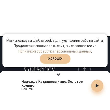
Мы используем файлы cookie для улучшения работы сайта.
Продолжая использовать сайт, вы соглашаетесь с
Проекты
Песни
Клипы
Политикой обработки персональных данных
.
ХОРОШО
Надежда Кадышева и анс. Золотое
Кольцо
Телефон:
+7 (495) 909-99-40
Полночь
Email:
info@gutserievmedia.ru
Адрес: Москва, Зубарев пер., д.15, корп. 1
ЗАКРЫТЬ X