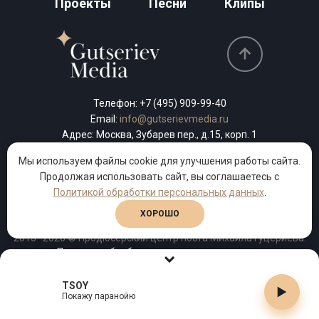
Проекты
Песни
Клипы
Телефон:
+7 (495) 909-99-40
Email:
info@gutserievmedia.ru
Адрес: Москва, Зубарев пер., д.15, корп. 1
Мы используем файлы cookie для улучшения работы сайта.
СВЯЗАТЬСЯ С НАМИ
Продолжая использовать сайт, вы соглашаетесь с
Политикой обработки персональных данных
.
ХОРОШО
2013–2026 © Продюсерский центр поэта Михаила Гуцериева.
Политика обработки персональных данных
TSOY
Покажу паранойю