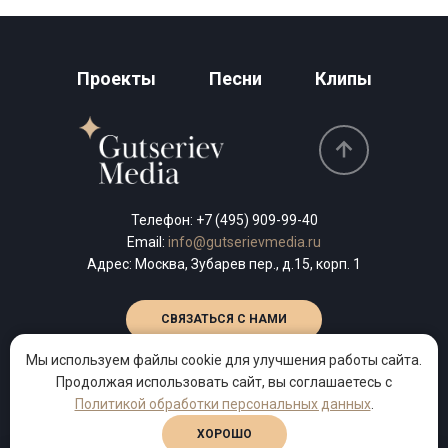
Проекты
Песни
Клипы
Телефон:
+7 (495) 909-99-40
Email:
info@gutserievmedia.ru
Адрес: Москва, Зубарев пер., д.15, корп. 1
СВЯЗАТЬСЯ С НАМИ
Мы используем файлы cookie для улучшения работы сайта.
Продолжая использовать сайт, вы соглашаетесь с
Политикой обработки персональных данных
.
2013–2026 © Продюсерский центр поэта Михаила Гуцериева.
Политика обработки персональных данных
ХОРОШО