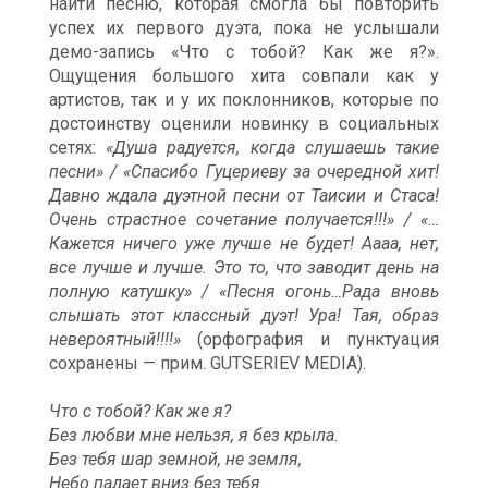
найти песню, которая смогла бы повторить
успех их первого дуэта, пока не услышали
демо-запись «Что с тобой? Как же я?».
Ощущения большого хита совпали как у
артистов, так и у их поклонников, которые по
достоинству оценили новинку в социальных
сетях:
«Душа радуется, когда слушаешь такие
песни» / «Спасибо Гуцериеву за очередной хит!
Давно ждала дуэтной песни от Таисии и Стаса!
Очень страстное сочетание получается!!!» / «…
Кажется ничего уже лучше не будет! Аааа, нет,
все лучше и лучше. Это то, что заводит день на
полную катушку» / «Песня огонь…Рада вновь
слышать этот классный дуэт! Ура! Тая, образ
невероятный!!!!»
(орфография и пунктуация
сохранены — прим. GUTSERIEV MEDIA).
Что с тобой? Как же я?
Без любви мне нельзя, я без крыла.
Без тебя шар земной, не земля,
Небо падает вниз без тебя.