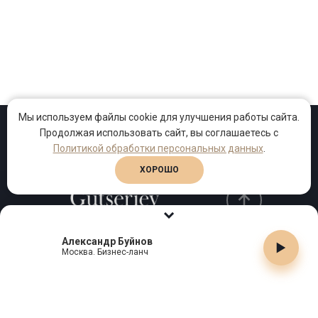
Мы используем файлы cookie для улучшения работы сайта.
Продолжая использовать сайт, вы соглашаетесь с
Проекты
Песни
Клипы
Политикой обработки персональных данных
.
ХОРОШО
Александр Буйнов
Телефон:
+7 (495) 909-99-40
Москва. Бизнес-ланч
Email:
info@gutserievmedia.ru
Адрес: Москва, Зубарев пер., д.15, корп. 1
ЗАКРЫТЬ X