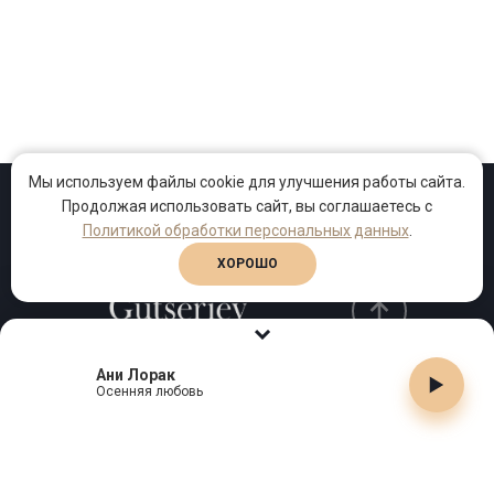
Мы используем файлы cookie для улучшения работы сайта.
Продолжая использовать сайт, вы соглашаетесь с
Проекты
Песни
Клипы
Политикой обработки персональных данных
.
ХОРОШО
Ани Лорак
Телефон:
+7 (495) 909-99-40
Осенняя любовь
Email:
info@gutserievmedia.ru
Адрес: Москва, Зубарев пер., д.15, корп. 1
ЗАКРЫТЬ X