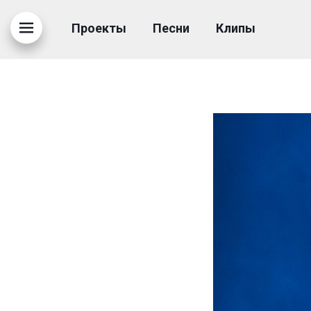
C0F7B9DF0362D49184
Проекты
Песни
Клипы
25.09.2023