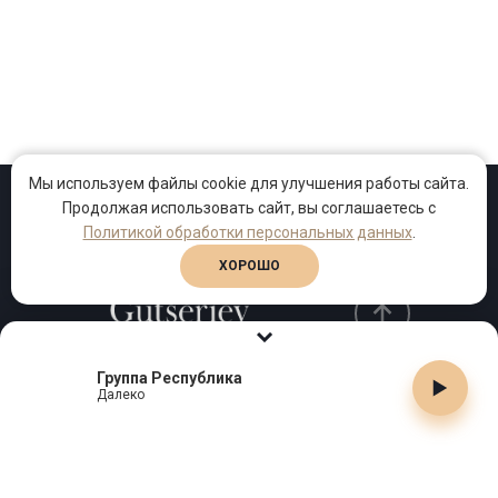
Мы используем файлы cookie для улучшения работы сайта.
Продолжая использовать сайт, вы соглашаетесь с
Проекты
Песни
Клипы
Политикой обработки персональных данных
.
ХОРОШО
Группа Республика
Телефон:
+7 (495) 909-99-40
Далеко
Email:
info@gutserievmedia.ru
Адрес: Москва, Зубарев пер., д.15, корп. 1
ЗАКРЫТЬ X