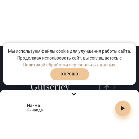
Мы используем файлы cookie для улучшения работы сайта.
Продолжая использовать сайт, вы соглашаетесь с
Проекты
Песни
Клипы
Политикой обработки персональных данных
.
ХОРОШО
На-На
Телефон:
+7 (495) 909-99-40
Зинаида
Email:
info@gutserievmedia.ru
Адрес: Москва, Зубарев пер., д.15, корп. 1
ЗАКРЫТЬ X