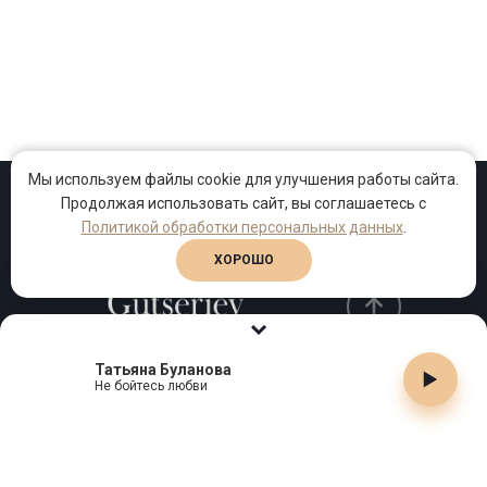
Мы используем файлы cookie для улучшения работы сайта.
Продолжая использовать сайт, вы соглашаетесь с
Проекты
Песни
Клипы
Политикой обработки персональных данных
.
ХОРОШО
Татьяна Буланова
Телефон:
+7 (495) 909-99-40
Не бойтесь любви
Email:
info@gutserievmedia.ru
Адрес: Москва, Зубарев пер., д.15, корп. 1
ЗАКРЫТЬ X