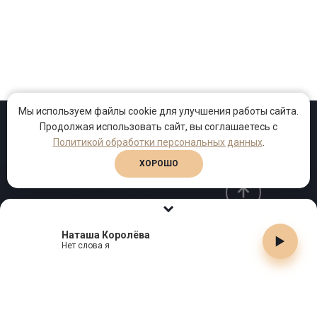
Мы используем файлы cookie для улучшения работы сайта.
Продолжая использовать сайт, вы соглашаетесь с
Политикой обработки персональных данных
.
Проекты
Песни
Клипы
ХОРОШО
Наташа Королёва
Телефон:
+7 (495) 909-99-40
Нет слова я
Email:
info@gutserievmedia.ru
Адрес: Москва, Зубарев пер., д.15, корп. 1
ЗАКРЫТЬ X
СВЯЗАТЬСЯ С НАМИ