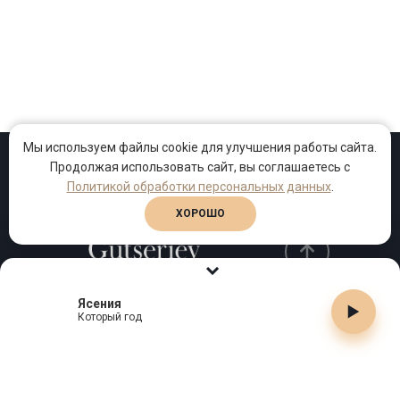
Мы используем файлы cookie для улучшения работы сайта.
Продолжая использовать сайт, вы соглашаетесь с
Проекты
Песни
Клипы
Политикой обработки персональных данных
.
ХОРОШО
Ясения
Телефон:
+7 (495) 909-99-40
Который год
Email:
info@gutserievmedia.ru
Адрес: Москва, Зубарев пер., д.15, корп. 1
ЗАКРЫТЬ X