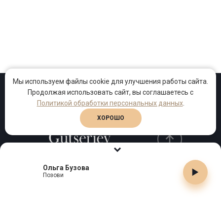
Мы используем файлы cookie для улучшения работы сайта.
Продолжая использовать сайт, вы соглашаетесь с
Проекты
Песни
Клипы
Политикой обработки персональных данных
.
ХОРОШО
Ольга Бузова
Телефон:
+7 (495) 909-99-40
Позови
Email:
info@gutserievmedia.ru
Адрес: Москва, Зубарев пер., д.15, корп. 1
ЗАКРЫТЬ X