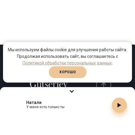
Мы используем файлы cookie для улучшения работы сайта.
Продолжая использовать сайт, вы соглашаетесь с
Проекты
Песни
Клипы
Политикой обработки персональных данных
.
ХОРОШО
Натали
Телефон:
+7 (495) 909-99-40
У меня есть только ты
Email:
info@gutserievmedia.ru
Адрес: Москва, Зубарев пер., д.15, корп. 1
ЗАКРЫТЬ X