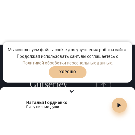
Мы используем файлы cookie для улучшения работы сайта.
Продолжая использовать сайт, вы соглашаетесь с
Проекты
Песни
Клипы
Политикой обработки персональных данных
.
ХОРОШО
Наталья Гордиенко
Телефон:
+7 (495) 909-99-40
Пишу письмо души
Email:
info@gutserievmedia.ru
Адрес: Москва, Зубарев пер., д.15, корп. 1
ЗАКРЫТЬ X