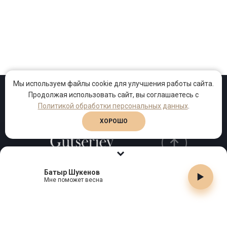
Мы используем файлы cookie для улучшения работы сайта.
Продолжая использовать сайт, вы соглашаетесь с
Проекты
Песни
Клипы
Политикой обработки персональных данных
.
ХОРОШО
Батыр Шукенов
Телефон:
+7 (495) 909-99-40
Мне поможет весна
Email:
info@gutserievmedia.ru
Адрес: Москва, Зубарев пер., д.15, корп. 1
ЗАКРЫТЬ X