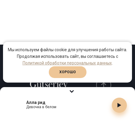
Мы используем файлы cookie для улучшения работы сайта.
Продолжая использовать сайт, вы соглашаетесь с
Проекты
Песни
Клипы
Политикой обработки персональных данных
.
ХОРОШО
Алла рид
Телефон:
+7 (495) 909-99-40
Девочка в белом
Email:
info@gutserievmedia.ru
Адрес: Москва, Зубарев пер., д.15, корп. 1
ЗАКРЫТЬ X