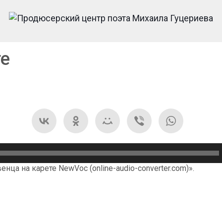
те
енца на карете NewVoc (online-audio-converter.com)».