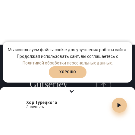
Мы используем файлы cookie для улучшения работы сайта.
Продолжая использовать сайт, вы соглашаетесь с
Проекты
Песни
Клипы
Политикой обработки персональных данных
.
ХОРОШО
Хор Турецкого
Телефон:
+7 (495) 909-99-40
Знаешь ты
Email:
info@gutserievmedia.ru
Адрес: Москва, Зубарев пер., д.15, корп. 1
ЗАКРЫТЬ X