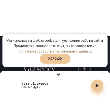
Мы используем файлы cookie для улучшения работы сайта.
Продолжая использовать сайт, вы соглашаетесь с
Проекты
Песни
Клипы
Политикой обработки персональных данных
.
ХОРОШО
Батыр Шукенов
Телефон:
+7 (495) 909-99-40
Письмо души
Email:
info@gutserievmedia.ru
Адрес: Москва, Зубарев пер., д.15, корп. 1
ЗАКРЫТЬ X