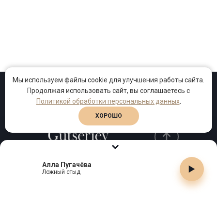
Мы используем файлы cookie для улучшения работы сайта.
Продолжая использовать сайт, вы соглашаетесь с
Проекты
Песни
Клипы
Политикой обработки персональных данных
.
ХОРОШО
Алла Пугачёва
Телефон:
+7 (495) 909-99-40
Ложный стыд
Email:
info@gutserievmedia.ru
Адрес: Москва, Зубарев пер., д.15, корп. 1
ЗАКРЫТЬ X