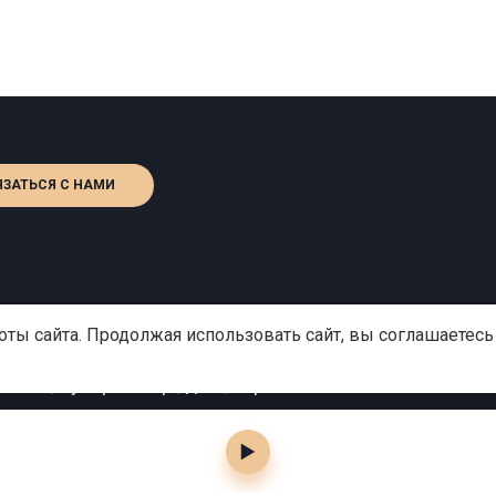
ЯЗАТЬСЯ С НАМИ
:
+7 (495) 909-99-40
ты сайта. Продолжая использовать сайт, вы соглашаетесь
o@gutserievmedia.ru
сква, Зубарев пер., д.15, корп. 1
2013–2026 © Продюсерский центр поэта Михаила Гуцериева.
Политика обработки персональных данных