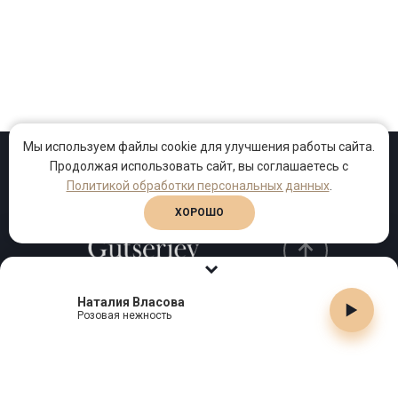
Мы используем файлы cookie для улучшения работы сайта.
Продолжая использовать сайт, вы соглашаетесь с
Проекты
Песни
Клипы
Политикой обработки персональных данных
.
ХОРОШО
Наталия Власова
Телефон:
+7 (495) 909-99-40
Розовая нежность
Email:
info@gutserievmedia.ru
Адрес: Москва, Зубарев пер., д.15, корп. 1
ЗАКРЫТЬ X