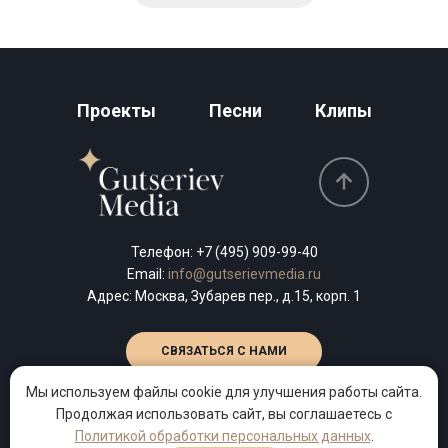
Проекты
Песни
Клипы
Телефон:
+7 (495) 909-99-40
Email:
info@gutserievmedia.ru
Адрес: Москва, Зубарев пер., д.15, корп. 1
СВЯЗАТЬСЯ С НАМИ
Мы используем файлы cookie для улучшения работы сайта.
Продолжая использовать сайт, вы соглашаетесь с
Политикой обработки персональных данных
.
2013–2026 © Продюсерский центр поэта Михаила Гуцериева.