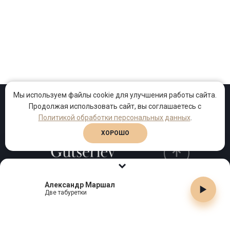
Мы используем файлы cookie для улучшения работы сайта.
Продолжая использовать сайт, вы соглашаетесь с
Проекты
Песни
Клипы
Политикой обработки персональных данных
.
ХОРОШО
Александр Маршал
Телефон:
+7 (495) 909-99-40
Две табуретки
Email:
info@gutserievmedia.ru
Адрес: Москва, Зубарев пер., д.15, корп. 1
ЗАКРЫТЬ X