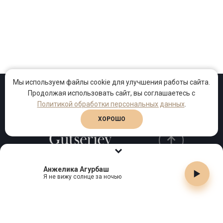
Мы используем файлы cookie для улучшения работы сайта.
Продолжая использовать сайт, вы соглашаетесь с
Проекты
Песни
Клипы
Политикой обработки персональных данных
.
ХОРОШО
Анжелика Агурбаш
Телефон:
+7 (495) 909-99-40
Я не вижу солнце за ночью
Email:
info@gutserievmedia.ru
Адрес: Москва, Зубарев пер., д.15, корп. 1
ЗАКРЫТЬ X