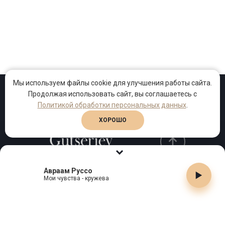
Мы используем файлы cookie для улучшения работы сайта.
Продолжая использовать сайт, вы соглашаетесь с
Проекты
Песни
Клипы
Политикой обработки персональных данных
.
ХОРОШО
Авраам Руссо
Телефон:
+7 (495) 909-99-40
Мои чувства - кружева
Email:
info@gutserievmedia.ru
Адрес: Москва, Зубарев пер., д.15, корп. 1
ЗАКРЫТЬ X