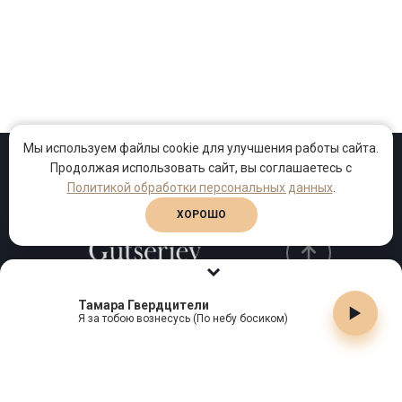
Мы используем файлы cookie для улучшения работы сайта.
Продолжая использовать сайт, вы соглашаетесь с
Проекты
Песни
Клипы
Политикой обработки персональных данных
.
ХОРОШО
Тамара Гвердцители
Телефон:
+7 (495) 909-99-40
Я за тобою вознесусь (По небу босиком)
Email:
info@gutserievmedia.ru
Адрес: Москва, Зубарев пер., д.15, корп. 1
ЗАКРЫТЬ X