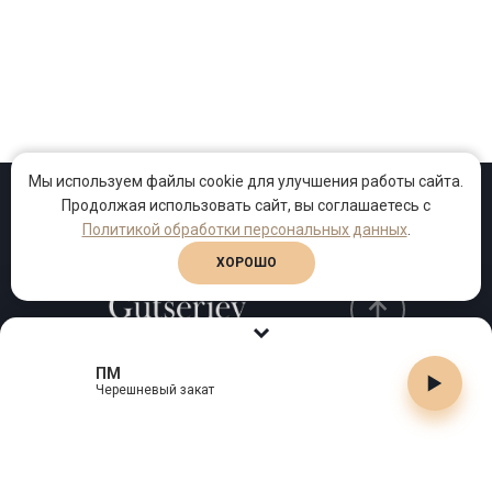
Мы используем файлы cookie для улучшения работы сайта.
Продолжая использовать сайт, вы соглашаетесь с
Проекты
Песни
Клипы
Политикой обработки персональных данных
.
ХОРОШО
ПМ
Телефон:
+7 (495) 909-99-40
Черешневый закат
Email:
info@gutserievmedia.ru
Адрес: Москва, Зубарев пер., д.15, корп. 1
ЗАКРЫТЬ X