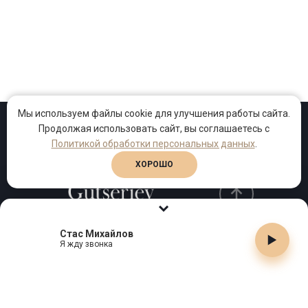
Мы используем файлы cookie для улучшения работы сайта.
Продолжая использовать сайт, вы соглашаетесь с
Проекты
Песни
Клипы
Политикой обработки персональных данных
.
ХОРОШО
Стас Михайлов
Телефон:
+7 (495) 909-99-40
Я жду звонка
Email:
info@gutserievmedia.ru
Адрес: Москва, Зубарев пер., д.15, корп. 1
ЗАКРЫТЬ X