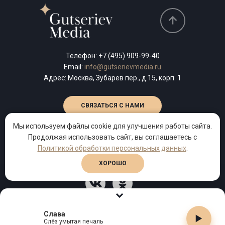
Телефон:
+7 (495) 909-99-40
Email:
info@gutserievmedia.ru
Адрес: Москва, Зубарев пер., д.15, корп. 1
СВЯЗАТЬСЯ С НАМИ
Мы используем файлы cookie для улучшения работы сайта.
Продолжая использовать сайт, вы соглашаетесь с
Политикой обработки персональных данных
.
2013–2026 © Продюсерский центр поэта Михаила Гуцериева.
Политика обработки персональных данных
ХОРОШО
Слава
Слёз умытая печаль