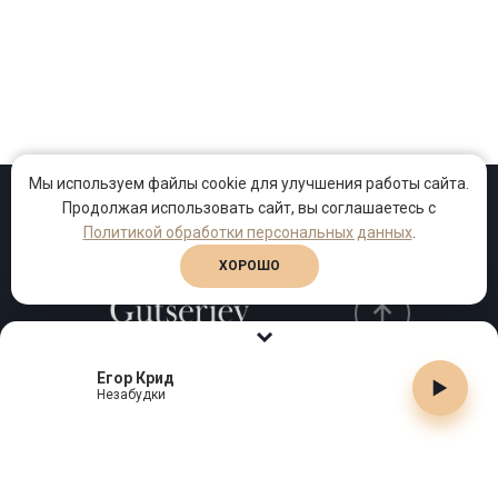
Мы используем файлы cookie для улучшения работы сайта.
Продолжая использовать сайт, вы соглашаетесь с
Проекты
Песни
Клипы
Политикой обработки персональных данных
.
ХОРОШО
Егор Крид
Телефон:
+7 (495) 909-99-40
Незабудки
Email:
info@gutserievmedia.ru
Адрес: Москва, Зубарев пер., д.15, корп. 1
ЗАКРЫТЬ X