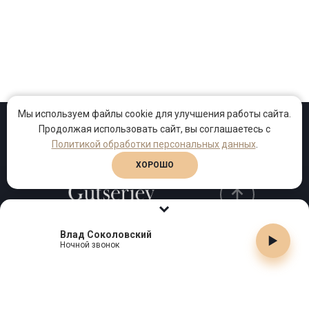
Мы используем файлы cookie для улучшения работы сайта.
Продолжая использовать сайт, вы соглашаетесь с
Проекты
Песни
Клипы
Политикой обработки персональных данных
.
ХОРОШО
Влад Соколовский
Телефон:
+7 (495) 909-99-40
Ночной звонок
Email:
info@gutserievmedia.ru
Адрес: Москва, Зубарев пер., д.15, корп. 1
ЗАКРЫТЬ X