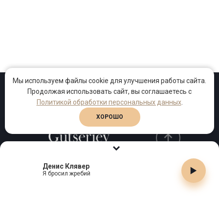
Мы используем файлы cookie для улучшения работы сайта.
Продолжая использовать сайт, вы соглашаетесь с
Проекты
Песни
Клипы
Политикой обработки персональных данных
.
ХОРОШО
Денис Клявер
Телефон:
+7 (495) 909-99-40
Я бросил жребий
Email:
info@gutserievmedia.ru
Адрес: Москва, Зубарев пер., д.15, корп. 1
ЗАКРЫТЬ X