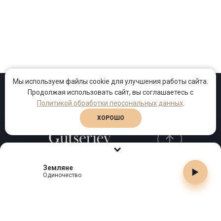
Мы используем файлы cookie для улучшения работы сайта.
Продолжая использовать сайт, вы соглашаетесь с
Проекты
Песни
Клипы
Политикой обработки персональных данных
.
ХОРОШО
Земляне
Телефон:
+7 (495) 909-99-40
Одиночество
Email:
info@gutserievmedia.ru
Адрес: Москва, Зубарев пер., д.15, корп. 1
ЗАКРЫТЬ X