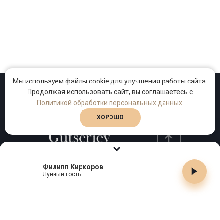
Мы используем файлы cookie для улучшения работы сайта.
Продолжая использовать сайт, вы соглашаетесь с
Проекты
Песни
Клипы
Политикой обработки персональных данных
.
ХОРОШО
Филипп Киркоров
Телефон:
+7 (495) 909-99-40
Лунный гость
Email:
info@gutserievmedia.ru
Адрес: Москва, Зубарев пер., д.15, корп. 1
ЗАКРЫТЬ X